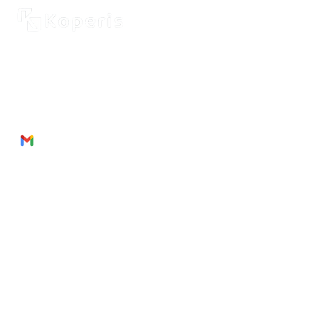
2262 Rue de Cassiopée
Québec City, Québec,
G3E 0B1, Canada
Phone: + 1 418 999 6043
Email:
munezandre@gmail.com
Useful Links
À propos de
nous
Des produits
Prestatio
ns de
service
Rejoign