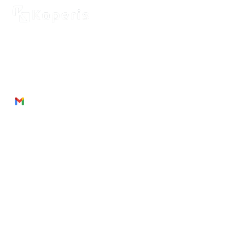
2262 Rue de Cassiopée
Québec City, Québec,
G3E 0B1, Canada
Phone: + 1 418 999 6043
Email:
munezandre@gmail.com
Useful Links
À propos de
nous
Des produits
Prestatio
ns de
service
Rejoign