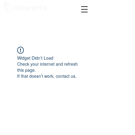
Widget Didn’t Load
Check your internet and refresh
this page.
If that doesn’t work, contact us.