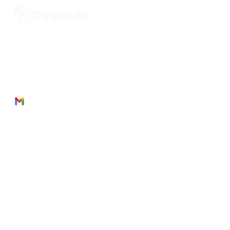
2262 Rue de Cassiopée
Québec City, Québec,
G3E 0B1, Canada
Phone: + 1 418 999 6043
Email:
munezandre@gmail.com
Useful Links
À propos de
nous
Des produits
Prestatio
ns de
service
Rejoign